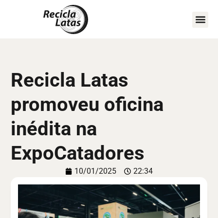
COMO A
MAPA D
FIQUE POR
Recicla Latas
promoveu oficina
inédita na
ExpoCatadores
10/01/2025
22:34